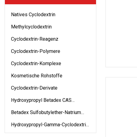
Natives Cyclodextrin
Methylcyclodextrin
Cyclodextrin-Reagenz
Cyclodextrin-Polymere
Cyclodextrin-Komplexe
Kosmetische Rohstoffe
Cyclodextrin-Derivate
Hydroxypropyl Betadex CAS
128446-35-5
Betadex Sulfobutylether-Natrium
CAS 182410-00-0
Hydroxypropyl-Gamma-Cyclodextrin
CAS 128446-34-4