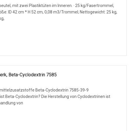
utel, mit zwei Plastiktüten im Inneren. · 25 kg/Fasertrommel,
röße: ID 42 cm * H 52 cm, 0,08 m3/Trommel; Nettogewicht: 25 kg,
≤50kg,
rk, Beta-Cyclodextrin 7585
ittelzusatzstoffe Beta-Cyclodextrin 7585-39-9
t Beta-Cyclodextrin? Die Herstellung von Cyclodextrinen ist
ehandlung von