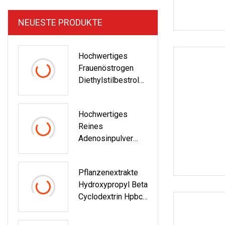
NEUESTE PRODUKTE
Hochwertiges
Frauenöstrogen
Diethylstilbestrol
CAS 6898
Hochwertiges
Reines
Adenosinpulver
CAS 58
Pflanzenextrakte
Hydroxypropyl Beta
Cyclodextrin Hpbcd
CAS 128446