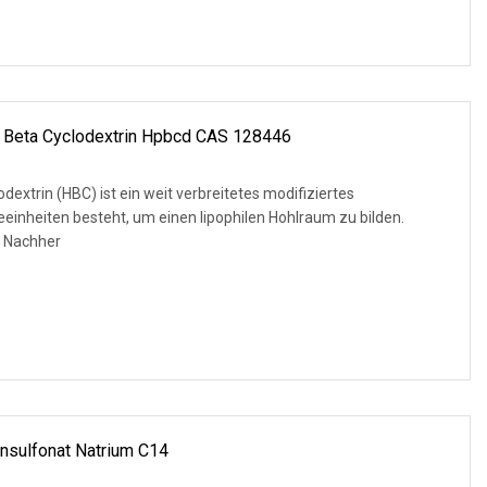
l Beta Cyclodextrin Hpbcd CAS 128446
extrin (HBC) ist ein weit verbreitetes modifiziertes
eeinheiten besteht, um einen lipophilen Hohlraum zu bilden.
 Nachher
insulfonat Natrium C14