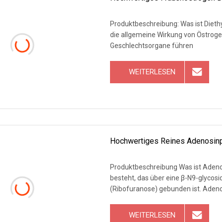
Produktbeschreibung: Was ist Diethylstilbestrol? Diethylstilbestrol ist ein
die allgemeine Wirkung von Östrogen hat. Es kann zu einer normalen Entwicklung 
Geschlechtsorgane führen
WEITERLESEN
Hochwertiges Reines Adenosin
Produktbeschreibung Was ist Adenosin? Adenosin ist ein Nukleosid, das aus einem A
besteht, das über eine β-N9-glycos
(Ribofuranose) ge
WEITERLESEN