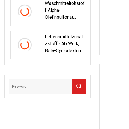
Waschmittelrohstof
F Alpha-
Olefinsulfonat
Natrium C14
Lebensmittelzusat
Zstoffe Ab Werk,
Beta-Cyclodextrin
7585