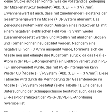
kleine Stücke auflösen konnte, was die vollständige Zerlegung
der Mizellenstruktur bedeutet (Abb. 3, EF = + 3 V). /nm).
Erwähnenswert ist auch, dass mit zunehmender Feldstärke der
Gesamtenergiewert im Micelle (+ 3)-System abnimmt. Das
Zerlegungssystem kann durch Anlegen eines reduktiven EF mit
einem negativen elektrischen Feld von −3 V/nm wieder
zusammengesetzt werden, und Mizellen mit ähnlichen Größen
und Formen können neu gebildet werden. Nachdem eine
negative EF von −3 V/nm ausgeübt wurde, formierte sich die
Mizelle neu und erlangte ihre Kugelform zurück, da das Fe (Fe-
Atom in der PE-FE-Komponente) ein Elektron verliert und in PE-
FE+ umgewandelt wurde, das mit PS-β- interagieren kann.
Wieder CD [Micelle (− 3)-System, (Abb. 3, EF = − 3 V/nm)]. Diese
Tatsache wird durch die Verringerung der Gesamtenergie im
Micelle (− 3)-System bestätigt (siehe Tabelle 1). Eine genaue
Untersuchung der Schnappschüsse bestätigt auch, dass die
EF-Reaktionsfähigkeit der PS-β-CD/PE-FE-Anordnung
reversibel ist.