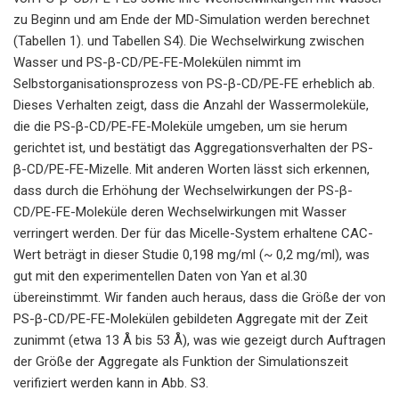
zu Beginn und am Ende der MD-Simulation werden berechnet
(Tabellen 1). und Tabellen S4). Die Wechselwirkung zwischen
Wasser und PS-β-CD/PE-FE-Molekülen nimmt im
Selbstorganisationsprozess von PS-β-CD/PE-FE erheblich ab.
Dieses Verhalten zeigt, dass die Anzahl der Wassermoleküle,
die die PS-β-CD/PE-FE-Moleküle umgeben, um sie herum
gerichtet ist, und bestätigt das Aggregationsverhalten der PS-
β-CD/PE-FE-Mizelle. Mit anderen Worten lässt sich erkennen,
dass durch die Erhöhung der Wechselwirkungen der PS-β-
CD/PE-FE-Moleküle deren Wechselwirkungen mit Wasser
verringert werden. Der für das Micelle-System erhaltene CAC-
Wert beträgt in dieser Studie 0,198 mg/ml (~ 0,2 mg/ml), was
gut mit den experimentellen Daten von Yan et al.30
übereinstimmt. Wir fanden auch heraus, dass die Größe der von
PS-β-CD/PE-FE-Molekülen gebildeten Aggregate mit der Zeit
zunimmt (etwa 13 Å bis 53 Å), was wie gezeigt durch Auftragen
der Größe der Aggregate als Funktion der Simulationszeit
verifiziert werden kann in Abb. S3.