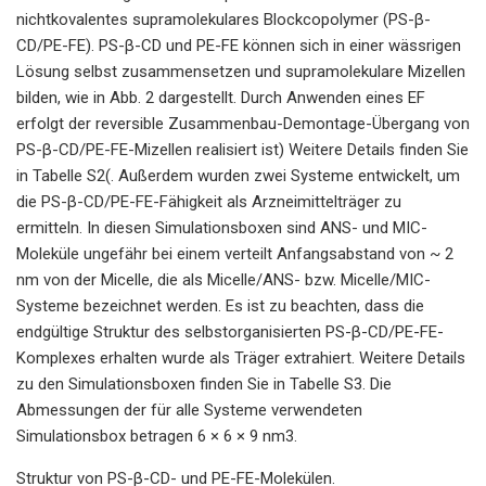
nichtkovalentes supramolekulares Blockcopolymer (PS-β-
CD/PE-FE). PS-β-CD und PE-FE können sich in einer wässrigen
Lösung selbst zusammensetzen und supramolekulare Mizellen
bilden, wie in Abb. 2 dargestellt. Durch Anwenden eines EF
erfolgt der reversible Zusammenbau-Demontage-Übergang von
PS-β-CD/PE-FE-Mizellen realisiert ist) Weitere Details finden Sie
in Tabelle S2(. Außerdem wurden zwei Systeme entwickelt, um
die PS-β-CD/PE-FE-Fähigkeit als Arzneimittelträger zu
ermitteln. In diesen Simulationsboxen sind ANS- und MIC-
Moleküle ungefähr bei einem verteilt Anfangsabstand von ~ 2
nm von der Micelle, die als Micelle/ANS- bzw. Micelle/MIC-
Systeme bezeichnet werden. Es ist zu beachten, dass die
endgültige Struktur des selbstorganisierten PS-β-CD/PE-FE-
Komplexes erhalten wurde als Träger extrahiert. Weitere Details
zu den Simulationsboxen finden Sie in Tabelle S3. Die
Abmessungen der für alle Systeme verwendeten
Simulationsbox betragen 6 × 6 × 9 nm3.
Struktur von PS-β-CD- und PE-FE-Molekülen.