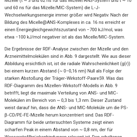
Mizelle (t ~ 3 und 62 ns für das Mizelle/ANS-System und t ~ 10
und 60 ns für das Mizelle/MIC-System) die L-J-
Wechselwirkungsenergie immer größer wird Negativ. Nach der
Bildung des Micelle@ANS-Komplexes in ca. 16 ns erreicht er
einen Energiegleichgewichtszustand von −700 kJ/mol, was
etwa −100 kJ/mol negativer ist als das Micelle/MIC-System.
Die Ergebnisse der RDF-Analyse zwischen der Mizelle und den
Arzneimittelmolekülen sind in Abb. 9 dargestellt. Wie aus dieser
Abbildung ersichtlich ist, ist die radiale Wahrscheinlichkeit (g(r))
bei einem kurzen Abstand (~ 0–0,16 nm) Null als Folge der
starken Abstoßung der Träger-Wirkstoff-Paare59. Was das
RDF-Diagramm des Mizellen-Wirkstoff-Modells in Abb. 9
betrifft, liegt die maximale Verteilung von ANS- und MIC-
Molekülen im Bereich von ~ 0,3 bis 1,3 nm. Dieser Zustand
weist darauf hin, dass die ANS- und MIC-Moleküle um die PS-
β-CD/PE-FE-Mizelle herum konzentriert sind. Das RDF-
Diagramm für beide untersuchten Systeme zeigt einen
scharfen Peak in einem Abstand von ~ 0,8 nm, der für
Wasserstoffbrückenbindungen relevant ist. Den erhaltenen