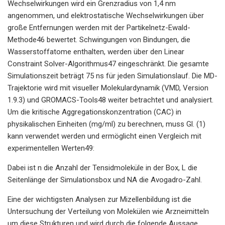
Wechselwirkungen wird ein Grenzradius von 1,4 nm
angenommen, und elektrostatische Wechselwirkungen über
große Entfernungen werden mit der Partikelnetz-Ewald-
Methode46 bewertet. Schwingungen von Bindungen, die
Wasserstoffatome enthalten, werden über den Linear
Constraint Solver-Algorithmus47 eingeschränkt. Die gesamte
Simulationszeit beträgt 75 ns für jeden Simulationslauf. Die MD-
Trajektorie wird mit visueller Molekulardynamik (VMD, Version
1.9.3) und GROMACS-Tools48 weiter betrachtet und analysiert.
Um die kritische Aggregationskonzentration (CAC) in
physikalischen Einheiten (mg/ml) zu berechnen, muss Gl. (1)
kann verwendet werden und ermöglicht einen Vergleich mit
experimentellen Werten49:
Dabei ist n die Anzahl der Tensidmoleküle in der Box, L die
Seitenlänge der Simulationsbox und NA die Avogadro-Zahl.
Eine der wichtigsten Analysen zur Mizellenbildung ist die
Untersuchung der Verteilung von Molekülen wie Arzneimitteln
um diese Strukturen und wird durch die folgende Aussage