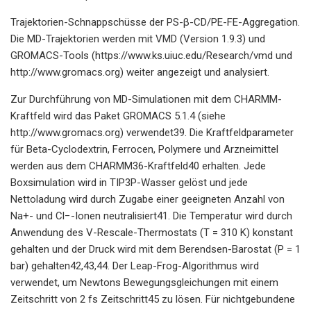
Trajektorien-Schnappschüsse der PS-β-CD/PE-FE-Aggregation.
Die MD-Trajektorien werden mit VMD (Version 1.9.3) und
GROMACS-Tools (https://www.ks.uiuc.edu/Research/vmd und
http://www.gromacs.org) weiter angezeigt und analysiert.
Zur Durchführung von MD-Simulationen mit dem CHARMM-
Kraftfeld wird das Paket GROMACS 5.1.4 (siehe
http://www.gromacs.org) verwendet39. Die Kraftfeldparameter
für Beta-Cyclodextrin, Ferrocen, Polymere und Arzneimittel
werden aus dem CHARMM36-Kraftfeld40 erhalten. Jede
Boxsimulation wird in TIP3P-Wasser gelöst und jede
Nettoladung wird durch Zugabe einer geeigneten Anzahl von
Na+- und Cl−-Ionen neutralisiert41. Die Temperatur wird durch
Anwendung des V-Rescale-Thermostats (T = 310 K) konstant
gehalten und der Druck wird mit dem Berendsen-Barostat (P = 1
bar) gehalten42,43,44. Der Leap-Frog-Algorithmus wird
verwendet, um Newtons Bewegungsgleichungen mit einem
Zeitschritt von 2 fs Zeitschritt45 zu lösen. Für nichtgebundene