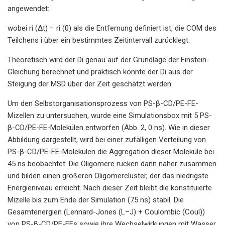
angewendet:
wobei ri (Δt) − ri (0) als die Entfernung definiert ist, die COM des
Teilchens i über ein bestimmtes Zeitintervall zurücklegt.
Theoretisch wird der Di genau auf der Grundlage der Einstein-
Gleichung berechnet und praktisch könnte der Di aus der
Steigung der MSD über der Zeit geschätzt werden.
Um den Selbstorganisationsprozess von PS-β-CD/PE-FE-
Mizellen zu untersuchen, wurde eine Simulationsbox mit 5 PS-
β-CD/PE-FE-Molekülen entworfen (Abb. 2, 0 ns). Wie in dieser
Abbildung dargestellt, wird bei einer zufälligen Verteilung von
PS-β-CD/PE-FE-Molekülen die Aggregation dieser Moleküle bei
45 ns beobachtet. Die Oligomere rücken dann näher zusammen
und bilden einen größeren Oligomercluster, der das niedrigste
Energieniveau erreicht. Nach dieser Zeit bleibt die konstituierte
Mizelle bis zum Ende der Simulation (75 ns) stabil. Die
Gesamtenergien (Lennard-Jones (L–J) + Coulombic (Coul))
von PS-β-CD/PE-FEs sowie ihre Wechselwirkungen mit Wasser