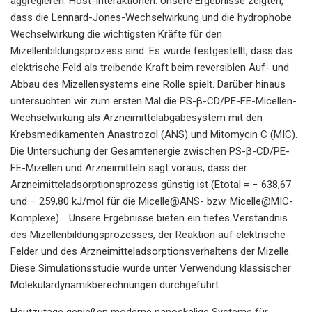
aggregieren. Host-Interaktionen. Unsere Ergebnisse zeigten,
dass die Lennard-Jones-Wechselwirkung und die hydrophobe
Wechselwirkung die wichtigsten Kräfte für den
Mizellenbildungsprozess sind. Es wurde festgestellt, dass das
elektrische Feld als treibende Kraft beim reversiblen Auf- und
Abbau des Mizellensystems eine Rolle spielt. Darüber hinaus
untersuchten wir zum ersten Mal die PS-β-CD/PE-FE-Micellen-
Wechselwirkung als Arzneimittelabgabesystem mit den
Krebsmedikamenten Anastrozol (ANS) und Mitomycin C (MIC).
Die Untersuchung der Gesamtenergie zwischen PS-β-CD/PE-
FE-Mizellen und Arzneimitteln sagt voraus, dass der
Arzneimitteladsorptionsprozess günstig ist (Etotal = − 638,67
und − 259,80 kJ/mol für die Micelle@ANS- bzw. Micelle@MIC-
Komplexe). . Unsere Ergebnisse bieten ein tiefes Verständnis
des Mizellenbildungsprozesses, der Reaktion auf elektrische
Felder und des Arzneimitteladsorptionsverhaltens der Mizelle.
Diese Simulationsstudie wurde unter Verwendung klassischer
Molekulardynamikberechnungen durchgeführt.
Heutzutage genießen moderne nanoskalige Systeme für