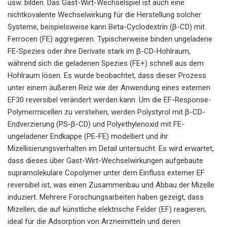
usw. bilden. Das Gast-Wirt-Wechselspiel ist auch eine
nichtkovalente Wechselwirkung für die Herstellung solcher
Systeme, beispielsweise kann Beta-Cyclodextrin (β-CD) mit
Ferrocen (FE) aggregieren. Typischerweise binden ungeladene
FE-Spezies oder ihre Derivate stark im β-CD-Hohlraum,
während sich die geladenen Spezies (FE+) schnell aus dem
Hohlraum lösen. Es wurde beobachtet, dass dieser Prozess
unter einem äußeren Reiz wie der Anwendung eines externen
EF30 reversibel verändert werden kann. Um die EF-Response-
Polymermicellen zu verstehen, werden Polystyrol mit β-CD-
Endverzierung (PS-β-CD) und Polyethylenoxid mit FE-
ungeladener Endkappe (PE-FE) modelliert und ihr
Mizellisierungsverhalten im Detail untersucht. Es wird erwartet,
dass dieses über Gast-Wirt-Wechselwirkungen aufgebaute
supramolekulare Copolymer unter dem Einfluss externer EF
reversibel ist, was einen Zusammenbau und Abbau der Mizelle
induziert. Mehrere Forschungsarbeiten haben gezeigt, dass
Mizellen, die auf künstliche elektrische Felder (EF) reagieren,
ideal für die Adsorption von Arzneimitteln und deren