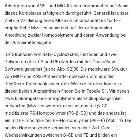
Adsorption von ANS- und MIC-Krebsmedikamenten auf Basis
dieses Komplexes erfolgreich durchgeführt. Generell ist unser
Ziel die Validierung eines MD-Simulationsansatzes für EF-
empfindliche Mizellen basierend auf der orthogonalen
Anordnung zweier Homopolymere und deren Anwendung bei
der Arzneimittelabgabe.
Die Strukturen von Beta-Cyclodextrin, Ferrocen und zwei
Polymeren (d. h. PS und PE) werden mit der GaussView-
Software generiert (siehe Abb. S2)38. Die molekulare Struktur
von MIC- und ANS-Arzneimittelmolekülen wird aus der
PubChem-Datenbank abgerufen. Weitere Informationen zu
diesen beiden Arzneimitteln finden Sie in Tabelle S1. Wir haben
zwei biokompatible Homopolymere als Endkopplungslinker
entworfen (Mizellensystem): eines ist das mit β-CD
modifizierte PS-Homopolymer (PS-β-CD) und das andere ist
ein mit FE modifiziertes PE-Homopolymer (PE-FE) (Abb . 1). Die
beiden Homopolymere verbinden sich über Wirt-Gast-
Wechselwirkungen zwischen β-CD und FE und bilden ein